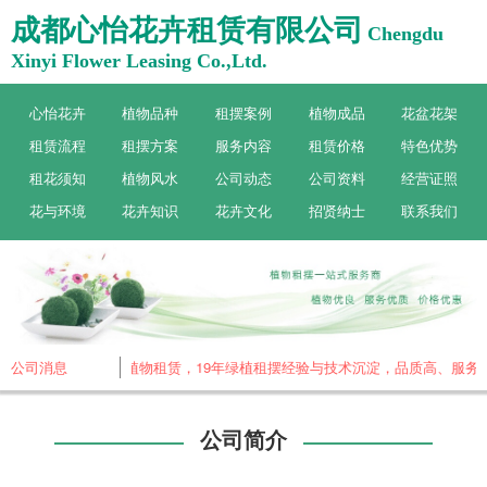
成都心怡花卉租赁有限公司
Chengdu
Xinyi Flower Leasing Co.,Ltd.
心怡花卉
植物品种
租摆案例
植物成品
花盆花架
租赁流程
租摆方案
服务内容
租赁价格
特色优势
租花须知
植物风水
公司动态
公司资料
经营证照
花与环境
花卉知识
花卉文化
招贤纳士
联系我们
都心怡花卉，专做植物租赁，19年绿植租摆经验与技术沉淀，品质高、服务好
公司消息
公司简介