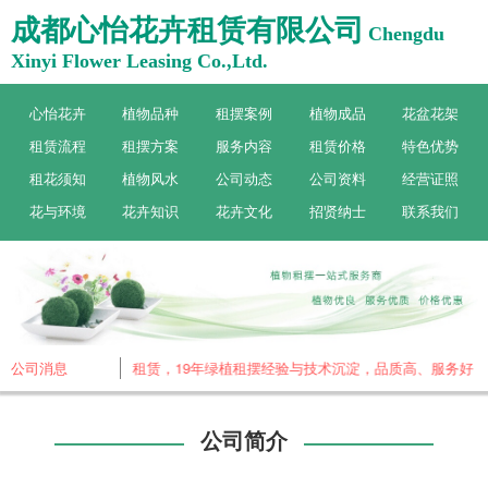
成都心怡花卉租赁有限公司
Chengdu
Xinyi Flower Leasing Co.,Ltd.
心怡花卉
植物品种
租摆案例
植物成品
花盆花架
租赁流程
租摆方案
服务内容
租赁价格
特色优势
租花须知
植物风水
公司动态
公司资料
经营证照
花与环境
花卉知识
花卉文化
招贤纳士
联系我们
心怡花卉，专做植物租赁，19年绿植租摆经验与技术沉淀，品质高、服务好！
公司消息
公司简介