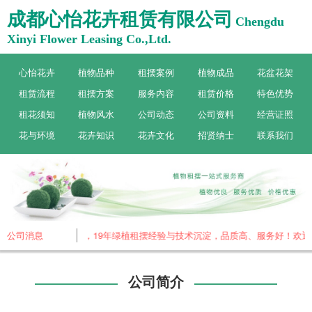
成都心怡花卉租赁有限公司
Chengdu
Xinyi Flower Leasing Co.,Ltd.
心怡花卉
植物品种
租摆案例
植物成品
花盆花架
租赁流程
租摆方案
服务内容
租赁价格
特色优势
租花须知
植物风水
公司动态
公司资料
经营证照
花与环境
花卉知识
花卉文化
招贤纳士
联系我们
花卉，专做植物租赁，19年绿植租摆经验与技术沉淀，品质高、服务好！欢迎
公司消息
公司简介