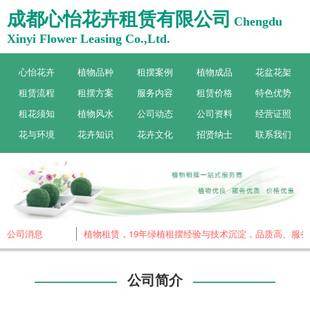
成都心怡花卉租赁有限公司
Chengdu
Xinyi Flower Leasing Co.,Ltd.
心怡花卉
植物品种
租摆案例
植物成品
花盆花架
租赁流程
租摆方案
服务内容
租赁价格
特色优势
租花须知
植物风水
公司动态
公司资料
经营证照
花与环境
花卉知识
花卉文化
招贤纳士
联系我们
成都心怡花卉，专做植物租赁，19年绿植租摆经验与技术沉淀，品质高、服务
公司消息
公司简介