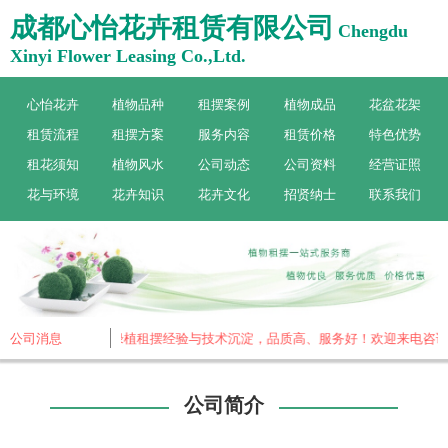
成都心怡花卉租赁有限公司
Chengdu
Xinyi Flower Leasing Co.,Ltd.
心怡花卉
植物品种
租摆案例
植物成品
花盆花架
租赁流程
租摆方案
服务内容
租赁价格
特色优势
租花须知
植物风水
公司动态
公司资料
经营证照
花与环境
花卉知识
花卉文化
招贤纳士
联系我们
做植物租赁，19年绿植租摆经验与技术沉淀，品质高、服务好！欢迎来电咨询
公司消息
公司简介