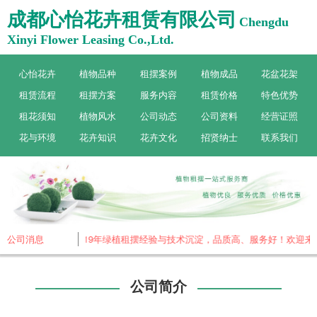
成都心怡花卉租赁有限公司
Chengdu
Xinyi Flower Leasing Co.,Ltd.
心怡花卉
植物品种
租摆案例
植物成品
花盆花架
租赁流程
租摆方案
服务内容
租赁价格
特色优势
租花须知
植物风水
公司动态
公司资料
经营证照
花与环境
花卉知识
花卉文化
招贤纳士
联系我们
卉，专做植物租赁，19年绿植租摆经验与技术沉淀，品质高、服务好！欢迎来电
公司消息
公司简介