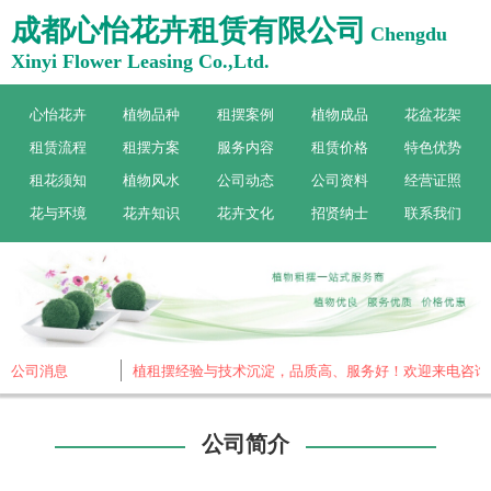
成都心怡花卉租赁有限公司
Chengdu
Xinyi Flower Leasing Co.,Ltd.
心怡花卉
植物品种
租摆案例
植物成品
花盆花架
租赁流程
租摆方案
服务内容
租赁价格
特色优势
租花须知
植物风水
公司动态
公司资料
经营证照
花与环境
花卉知识
花卉文化
招贤纳士
联系我们
做植物租赁，19年绿植租摆经验与技术沉淀，品质高、服务好！欢迎来电咨询
公司消息
公司简介