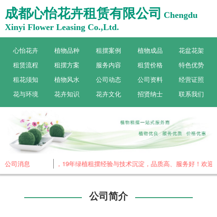
成都心怡花卉租赁有限公司
Chengdu
Xinyi Flower Leasing Co.,Ltd.
心怡花卉
植物品种
租摆案例
植物成品
花盆花架
租赁流程
租摆方案
服务内容
租赁价格
特色优势
租花须知
植物风水
公司动态
公司资料
经营证照
花与环境
花卉知识
花卉文化
招贤纳士
联系我们
花卉，专做植物租赁，19年绿植租摆经验与技术沉淀，品质高、服务好！欢迎来
公司消息
公司简介