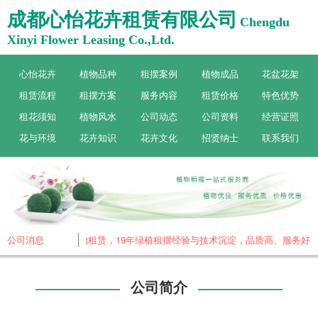
成都心怡花卉租赁有限公司
Chengdu
Xinyi Flower Leasing Co.,Ltd.
心怡花卉
植物品种
租摆案例
植物成品
花盆花架
租赁流程
租摆方案
服务内容
租赁价格
特色优势
租花须知
植物风水
公司动态
公司资料
经营证照
花与环境
花卉知识
花卉文化
招贤纳士
联系我们
心怡花卉，专做植物租赁，19年绿植租摆经验与技术沉淀，品质高、服务好！
公司消息
公司简介