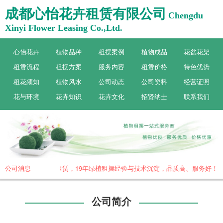
成都心怡花卉租赁有限公司
Chengdu
Xinyi Flower Leasing Co.,Ltd.
心怡花卉
植物品种
租摆案例
植物成品
花盆花架
租赁流程
租摆方案
服务内容
租赁价格
特色优势
租花须知
植物风水
公司动态
公司资料
经营证照
花与环境
花卉知识
花卉文化
招贤纳士
联系我们
怡花卉，专做植物租赁，19年绿植租摆经验与技术沉淀，品质高、服务好！欢
公司消息
公司简介