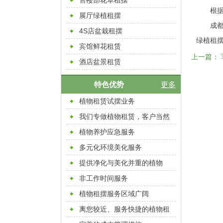
售楼部花草租摆
根
展厅绿植租摆
成
4S店盆栽租摆
绿植租
宾馆鲜花租赁
上一篇：
酒店盆景租赁
特色优势
更多
植物租赁试摆业务
我们专做植物租赁，客户当然
放心
植物养护应急服务
多元化环境美化服务
提供净化与美化并重的植物
非工作时间服务
植物租摆服务区域广阔
离您较近、服务快捷的植物租