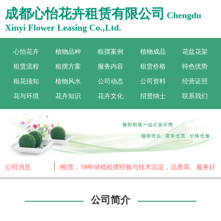
成都心怡花卉租赁有限公司
Chengdu
Xinyi Flower Leasing Co.,Ltd.
心怡花卉
植物品种
租摆案例
植物成品
花盆花架
租赁流程
租摆方案
服务内容
租赁价格
特色优势
租花须知
植物风水
公司动态
公司资料
经营证照
花与环境
花卉知识
花卉文化
招贤纳士
联系我们
心怡花卉，专做植物租赁，19年绿植租摆经验与技术沉淀，品质高、服务好！
公司消息
公司简介