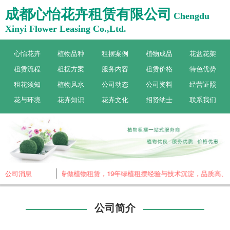
成都心怡花卉租赁有限公司
Chengdu
Xinyi Flower Leasing Co.,Ltd.
心怡花卉
植物品种
租摆案例
植物成品
花盆花架
租赁流程
租摆方案
服务内容
租赁价格
特色优势
租花须知
植物风水
公司动态
公司资料
经营证照
花与环境
花卉知识
花卉文化
招贤纳士
联系我们
公司消息
成都心怡花卉，专做植物租赁，19年绿植租摆经验与技术沉淀，品质高、服
公司简介