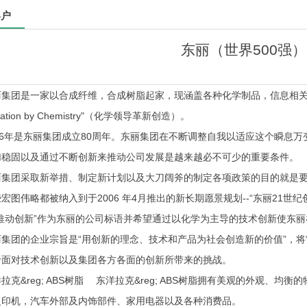
客户
东丽（世界500强）
丽集团是一家以合成纤维，合成树脂起家，现涵盖各种化学制品，信息相关
vation by Chemistry"（化学领导革新创造）。
006年是东丽集团成立80周年。东丽集团在不断调整自我以适应这个瞬息
加稳固以及通过不断创新来推动公司发展是越来越必不可少的重要条件。
丽集团采取新举措、制定新计划以及大刀阔斧的制定各项政策的目的就是要
宏图伟略都被纳入到于2006 年4月推出的新长期愿景规划--“东丽21世纪创新愿景（
学推动创新”作为东丽的公司标语并希望通过以化学为主导的技术创新使东
丽集团的企业宗旨是“用创新的理念、技术和产品为社会创造新的价值”，将
于面对技术创新以及集团各方各面的创新所带来的挑战。
拉克&reg; ABS树脂 东洋拉克&reg; ABS树脂拥有美观的外观、
复印机，汽车外部及内饰部件、家用电器以及各种消费品。