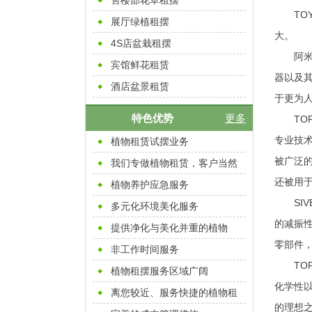
售楼部花草租摆
TO
展厅绿植租摆
大。
4S店盆栽租摆
阿
宾馆鲜花租赁
器以及其
酒店盆景租赁
于更为
特色优势
更多
TO
专业技术
植物租赁试摆业务
被广泛的
我们专做植物租赁，客户当然
还被用
放心
植物养护应急服务
SI
多元化环境美化服务
的减振性
提供净化与美化并重的植物
零部件
非工作时间服务
TO
植物租摆服务区域广阔
化学性以
离您较近、服务快捷的植物租
的理想