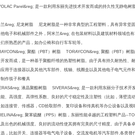
YOLAC Parel&reg; 是一款利用东丽先进技术开发而成的持久性无
米兰&reg; 尼龙树脂 尼龙树脂是一种非常典型的工程塑料，具有异常
他电子和机械部件之外，阿米兰&reg; 在包装材料以及建筑材料领域也有
人们所熟悉的产品，如办公椅和自行车车轮等。
RAYCON&reg; 聚酯（PBT）树脂 TORAYCON&reg; 聚酯（
开发而成，是一种基于聚酯纤维的热塑性树脂。由于具有持久耐热性、耐化学
应用于连接器以及其他汽车部件、线轴、线圈盒以及其他电子电气元件和办公
于制作筷子和餐具
VERAS&reg; 液晶聚酯树脂 SIVERAS&reg; 是一款利用东丽分子技术
能、高强度、高弹性系数、良好的尺寸稳定性及注塑性（比如，薄壁流动性）。
，如连接管、传感器，CD拾取部件、复印设备和传真机等办公设备以及视
RELINA&reg; 聚苯硫醚（PPS）树脂，东丽性能卓越的工程塑料产品--T
及出色的机械强度。良好的流动性使其拥有完美的尺寸精度。由于具备卓越的特
之选，比如开关、连接器等电气电子设备、交流发电机等汽车部件,各类替