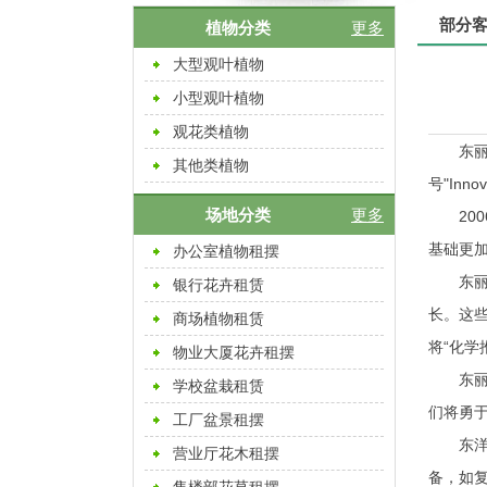
部分
植物分类
更多
大型观叶植物
小型观叶植物
观花类植物
东
其他类植物
号"Inno
场地分类
更多
2
基础更
办公室植物租摆
东
银行花卉租赁
长。这些
商场植物租赁
将“化
物业大厦花卉租摆
东
学校盆栽租赁
们将勇
工厂盆景租摆
东洋
营业厅花木租摆
备，如