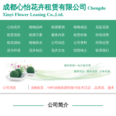
成都心怡花卉租赁有限公司
Chengdu
Xinyi Flower Leasing Co.,Ltd.
心怡花卉
植物品种
租摆案例
植物成品
花盆花架
租赁流程
租摆方案
服务内容
租赁价格
特色优势
租花须知
植物风水
公司动态
公司资料
经营证照
花与环境
花卉知识
花卉文化
招贤纳士
联系我们
成都心怡花卉，专做植物租赁，19年绿植租摆经验与技术沉淀，品质高、服务好
公司消息
公司简介