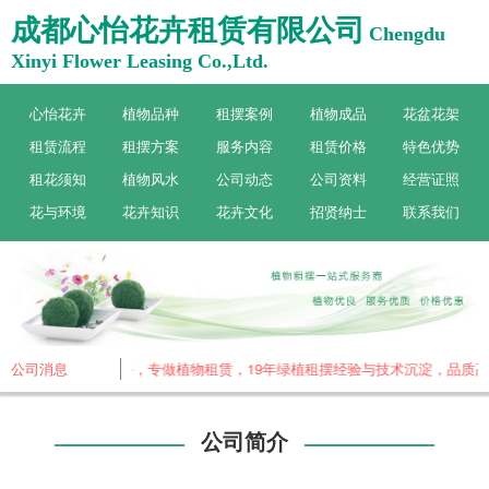
成都心怡花卉租赁有限公司
Chengdu
Xinyi Flower Leasing Co.,Ltd.
心怡花卉
植物品种
租摆案例
植物成品
花盆花架
租赁流程
租摆方案
服务内容
租赁价格
特色优势
租花须知
植物风水
公司动态
公司资料
经营证照
花与环境
花卉知识
花卉文化
招贤纳士
联系我们
公司消息
成都心怡花卉，专做植物租赁，19年绿植租摆经验与技术沉淀，品质高
公司简介