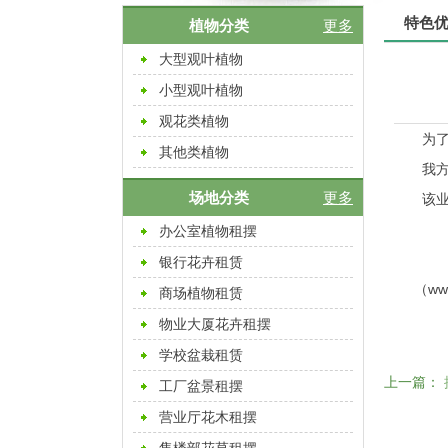
特色
植物分类
更多
大型观叶植物
小型观叶植物
观花类植物
为
其他类植物
我方
场地分类
更多
该
办公室植物租摆
银行花卉租赁
（
ww
商场植物租赁
物业大厦花卉租摆
学校盆栽租赁
上一篇：
工厂盆景租摆
营业厅花木租摆