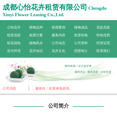
成都心怡花卉租赁有限公司
Chengdu
Xinyi Flower Leasing Co.,Ltd.
心怡花卉
植物品种
租摆案例
植物成品
花盆花架
租赁流程
租摆方案
服务内容
租赁价格
特色优势
租花须知
植物风水
公司动态
公司资料
经营证照
花与环境
花卉知识
花卉文化
招贤纳士
联系我们
与技术沉淀，品质高、服务好！欢迎来电咨询。
公司消息
公司简介