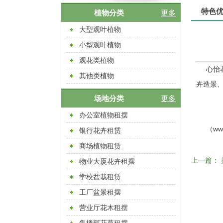
特色
植物分类
更多
大型观叶植物
小型观叶植物
观花类植物
心怡
其他类植物
卉造景
场地分类
更多
办公室植物租摆
（
ww
银行花卉租赁
商场植物租赁
上一篇：
物业大厦花卉租摆
学校盆栽租赁
工厂盆景租摆
营业厅花木租摆